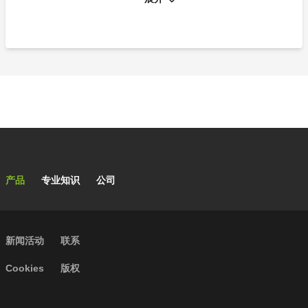
适合于生活冷热水系统的膨胀罐截止球阀
Main navigation
产品
专业知识
公司
Secondary navigation
新闻活动
联系
Footer menu
Cookies
版权