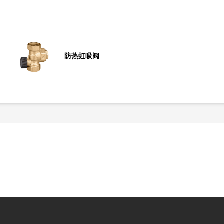
防热虹吸阀